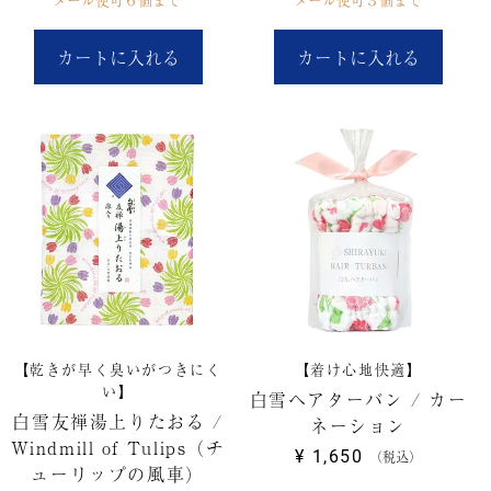
カートに入れる
カートに入れる
【乾きが早く臭いがつきにく
【着け心地快適】
い】
白雪ヘアターバン / カー
白雪友禅湯上りたおる /
ネーション
Windmill of Tulips（チ
¥
1,650
税込
ューリップの風車）