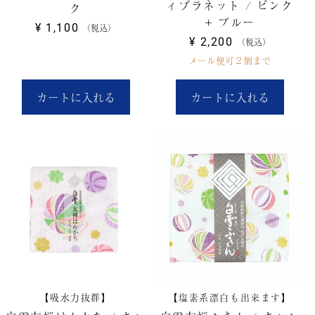
ィプラネット / ピンク
ク
+ ブルー
¥
1,100
税込
¥
2,200
税込
メール便可２個まで
カートに入れる
カートに入れる
【吸水力抜群】
【塩素系漂白も出来ます】