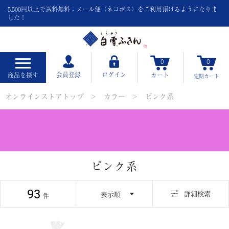
5,500円以上で送料無料：メール便（ネコポス）をご利用頂けるようになりま
した！
0
0
会員登録
ログイン
商品を探す
カート
定期
カート
オンラインストアトップ
カラー
ピンク系
ピンク系
93
並び替え
詳細検索