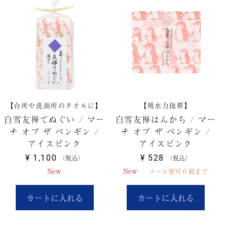
【台所や洗面所のタオルに】
【吸水力抜群】
白雪友禅てぬぐい / マー
白雪友禅はんかち / マー
チ オブ ザ ペンギン /
チ オブ ザ ペンギン /
アイスピンク
アイスピンク
¥
1,100
¥
528
税込
税込
New
New
メール便可６個まで
カートに入れる
カートに入れる