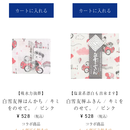
カートに入れる
カートに入れる
【吸水力抜群】
【塩素系漂白も出来ます】
白雪友禅はんかち / キミ
白雪友禅ふきん / キミを
をのせて。 / ピンク
のせて。 / ピンク
¥
528
¥
528
税込
税込
コラボ商品
コラボ商品
メール便可６個まで
メール便可３個まで