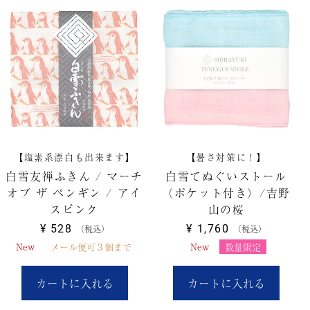
【塩素系漂白も出来ます】
【暑さ対策に！】
白雪友禅ふきん / マーチ
白雪てぬぐいストール
オブ ザ ペンギン / アイ
（ポケット付き）/吉野
スピンク
山の桜
¥
528
¥
1,760
税込
税込
New
メール便可３個まで
New
数量限定
カートに入れる
カートに入れる