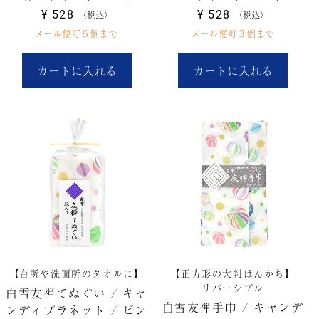
¥
528
¥
528
税込
税込
メール便可６個まで
メール便可３個まで
カートに入れる
カートに入れる
【台所や洗面所のタオルに】
【正方形の大判はんかち】
リバーシブル
白雪友禅てぬぐい / キャ
白雪友禅手巾 / キャンデ
ンディプラネット / ピン