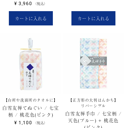
¥
3,960
税込
カートに入れる
カートに入れる
【台所や洗面所のタオルに】
【正方形の大判はんかち】
リバーシブル
白雪友禅てぬぐい / 七宝
白雪友禅手巾 / 七宝柄 /
柄 / 桃花色(ピンク)
天色(ブルー) + 桃花色
¥
1,100
税込
(ピンク)