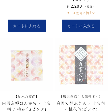
¥
2,200
税込
メール便可２個まで
カートに入れる
カートに入れる
【吸水力抜群】
【塩素系漂白も出来ます】
白雪友禅はんかち / 七宝
白雪友禅ふきん / 七宝柄
柄 / 桃花色(ピンク)
/ 桃花色(ピンク)