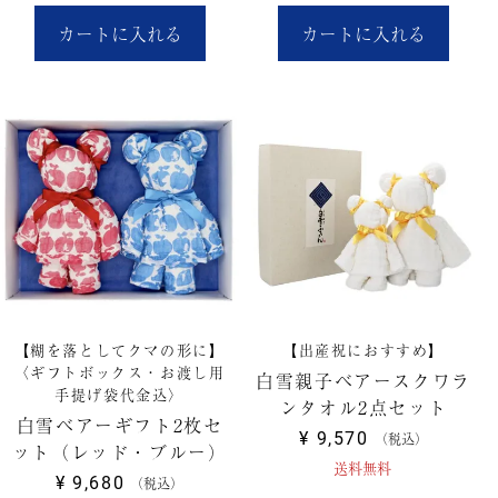
カートに入れる
カートに入れる
【糊を落としてクマの形に】
【出産祝におすすめ】
〈ギフトボックス・お渡し用
白雪親子ベアースクワラ
手提げ袋代金込〉
ンタオル2点セット
白雪ベアーギフト2枚セ
¥
9,570
税込
ット（レッド・ブルー）
送料無料
¥
9,680
税込