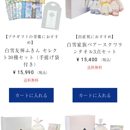
【プチギフトの常備におすす
【出産祝におすすめ】
め】
白雪家族ベアースクワラ
白雪友禅ふきん セレク
ンタオル3点セット
ト30種セット（手提げ袋
¥
15,400
税込
付き）
送料無料
¥
15,990
税込
送料無料
カートに入れる
カートに入れる