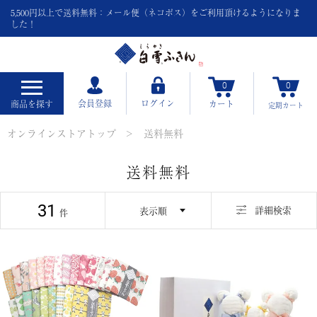
5,500円以上で送料無料：メール便（ネコポス）をご利用頂けるようになりま
した！
0
0
会員登録
ログイン
商品を探す
カート
定期
カート
オンラインストアトップ
送料無料
送料無料
31
並び替え
詳細検索