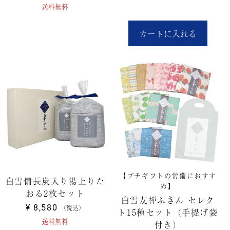
送料無料
カートに入れる
【プチギフトの常備におすす
白雪備長炭入り湯上りた
め】
おる2枚セット
白雪友禅ふきん セレク
¥
8,580
税込
ト15種セット（手提げ袋
送料無料
付き）