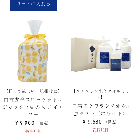
カートに入れる
【軽くて涼しい。肌掛けに】
【スクワラン配合タオルセッ
ト】
白雪友禅スローケット /
白雪スクワランタオル3
ジャックと豆の木 / イエ
点セット（ホワイト）
ロー
¥
9,680
税込
¥
9,900
税込
送料無料
送料無料