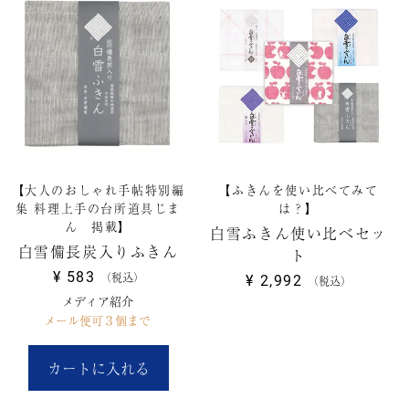
【大人のおしゃれ手帖特別編
【ふきんを使い比べてみて
集 料理上手の台所道具じま
は？】
ん 掲載】
白雪ふきん使い比べセッ
白雪備長炭入りふきん
ト
¥
583
税込
¥
2,992
税込
メディア紹介
メール便可３個まで
カートに入れる