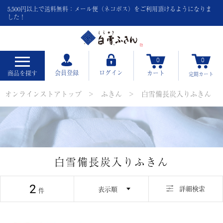
5,500円以上で送料無料：メール便（ネコポス）をご利用頂けるようになりま
した！
0
0
会員登録
ログイン
商品を探す
カート
定期
カート
オンラインストアトップ
ふきん
白雪備長炭入りふきん
白雪備長炭入りふきん
2
並び替え
詳細検索