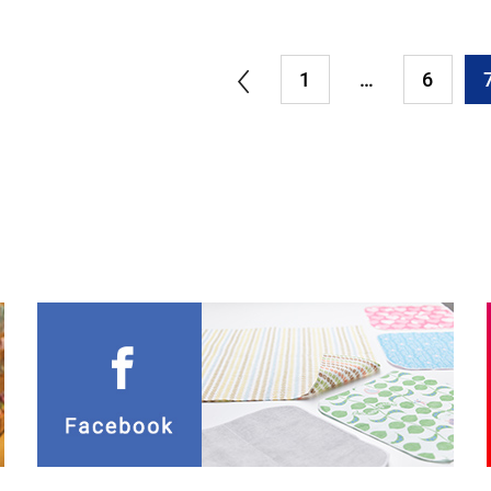
1
…
6