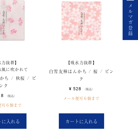
メ
ル
マ
ガ
登
録
水力抜群】
【吸水力抜群】
秋風に吹かれて
白雪友禅はんかち / 桜 / ピン
ち / 秋桜 / ピ
ク
ンク
¥
528
税込
28
税込
メール便可６個まで
便可６個まで
トに入れる
カートに入れる