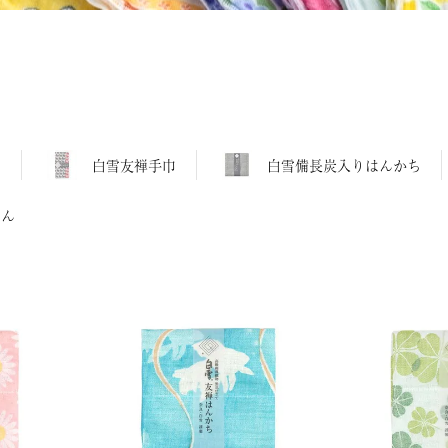
ち
白雪友禅手巾
白雪備長炭入りはんかち
きん