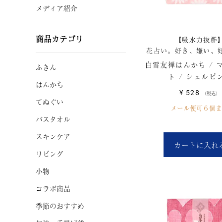
メディア紹介
商品カテゴリ
【吸水力抜群
花占い。好き、嫌い、
白雪友禅はんかち / 
ふきん
ト / シェルピ
はんかち
¥
528
税込
てぬぐい
メール便可６個ま
バスタオル
スキンケア
カートに入れ
リビング
小物
コラボ商品
季節のおすすめ