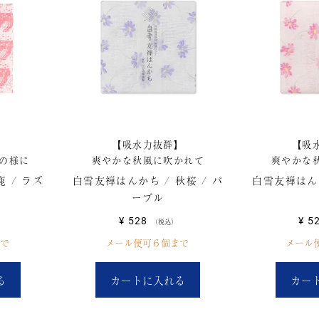
】
【吸水力抜群】
【吸
の様に
爽やかな秋風に吹かれて
爽やかな
 / ラズ
白雪友禅はんかち / 秋桜 / パ
白雪友禅はんか
ープル
¥
528
¥
5
税込
で
メール便可６個まで
メール
る
カートに入れる
カー