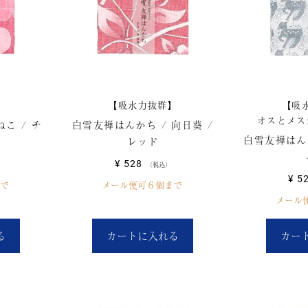
】
【吸水力抜群】
【吸
オスとメス
こ / チ
白雪友禅はんかち / 向日葵 /
白雪友禅はんか
レッド
¥
528
税込
¥
5
で
メール便可６個まで
メール
る
カートに入れる
カー