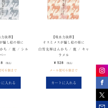
水力抜群】
【吸水力抜群】
が騙し絵の様に
オスとメスが騙し絵の様に
ち / 鹿 / シル
白雪友禅はんかち / 鹿 / キャ
バー
ラメル
28
¥
528
税込
税込
便可６個まで
メール便可６個まで
トに入れる
カートに入れる