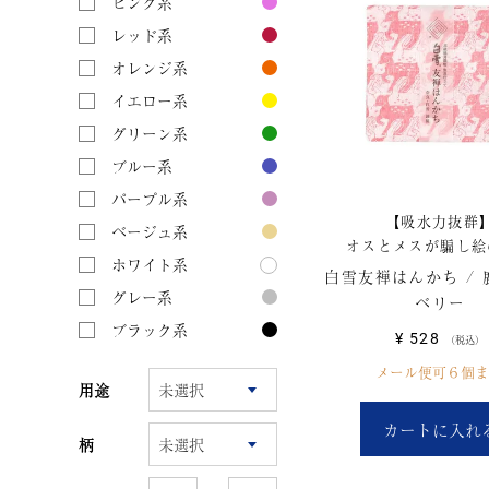
ピンク系
レッド系
オレンジ系
イエロー系
グリーン系
ブルー系
パープル系
【吸水力抜群
ベージュ系
オスとメスが騙し絵
ホワイト系
白雪友禅はんかち / 鹿
グレー系
ベリー
ブラック系
¥
528
税込
メール便可６個ま
用途
カートに入れ
柄