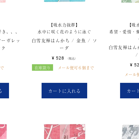
】
【吸水力抜群】
【吸
好き、、、
水中に咲く花のように泳ぐ
希望・愛情・
マーガレッ
白雪友禅はんかち / 金魚 / ソ
白雪友禅はんか
ンク
ーダ
¥
528
税込
¥
5
で
在庫限り
メール便可６個まで
メール
る
カートに入れる
カー