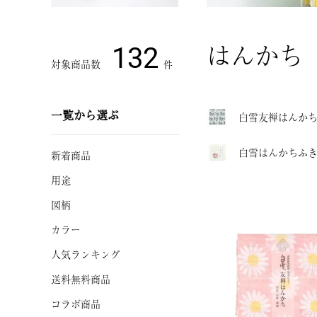
はんかち
132
一覧から選ぶ
白雪友禅はんか
白雪はんかちふ
新着商品
用途
図柄
カラー
人気ランキング
送料無料商品
コラボ商品