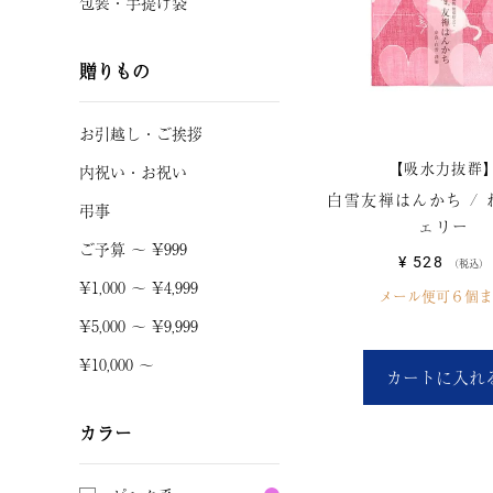
包装・手提げ袋
贈りもの
お引越し
・
ご挨拶
【吸水力抜群
内祝い・お祝い
白雪友禅はんかち / ね
弔事
ェリー
ご予算 〜 ¥999
¥
528
税込
¥1,000 〜 ¥4,999
メール便可６個ま
¥5,000 〜 ¥9,999
¥10,000 〜
カートに入れ
カラー