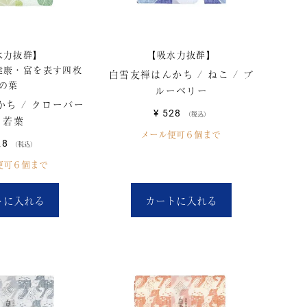
水力抜群】
【吸水力抜群】
健康・富を表す四枚
白雪友禅はんかち / ねこ / ブ
の葉
ルーベリー
ち / クローバー
¥
528
税込
/ 若葉
メール便可６個まで
28
税込
便可６個まで
トに入れる
カートに入れる