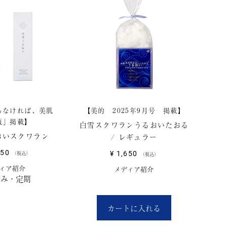
らなければ、美肌
【美的 2025年9月号 掲載】
版」掲載】
白雪スクワランうるおいたおる
おいスクワラン
/ レギュラー
950
¥
1,650
税込
税込
ィア紹介
メディア紹介
のみ・定期
カートに入れる