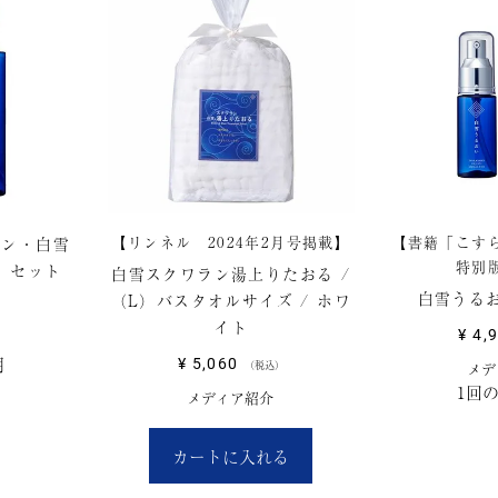
【リンネル 2024年2月号掲載】
【書籍「こす
ョン・白雪
特別
 セット
白雪スクワラン湯上りたおる /
白雪うる
（L）バスタオルサイズ / ホワ
イト
¥
4,
期
¥
5,060
税込
メデ
1回
メディア紹介
カートに入れる