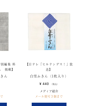
別編集 料
【日テレ「ヒルナンデス！」放
ん 掲載】
送】
ふきん
白雪ふきん（1枚入り）
¥
440
税込
メディア紹介
で
メール便可３個まで