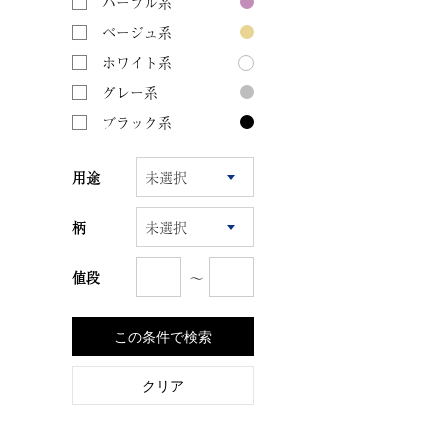
パープル系
ベージュ系
ホワイト系
グレー系
ブラック系
用途
柄
〜
値段
この条件で検索
クリア