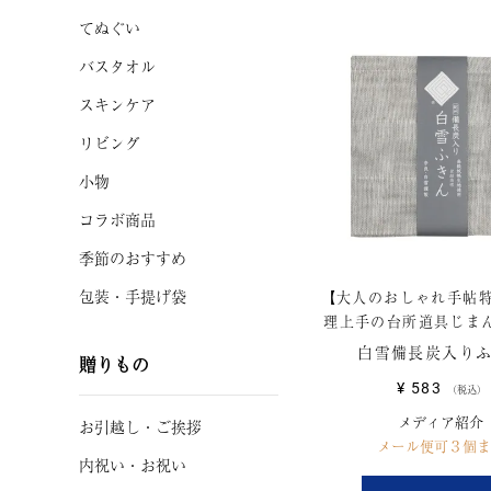
てぬぐい
バスタオル
スキンケア
リビング
小物
コラボ商品
季節のおすすめ
包装・手提げ袋
【大人のおしゃれ手帖特
理上手の台所道具じま
白雪備長炭入り
贈りもの
¥
583
税込
メディア紹介
お引越し
・
ご挨拶
メール便可３個ま
内祝い・お祝い