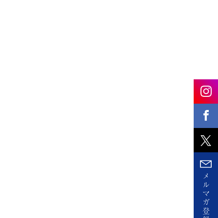
メ
ル
マ
ガ
登