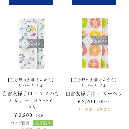
【正方形の大判はんかち】
【正方形の大判はんかち】
リバーシブル
リバーシブル
白雪友禅手巾 / アメのち
白雪友禅手巾 / ガーベラ
ハレ。～a HAPPY
¥
2,200
税込
DAY.
メール便可２個まで
¥
2,200
税込
コラボ商品
在庫限り
メール便可２個まで