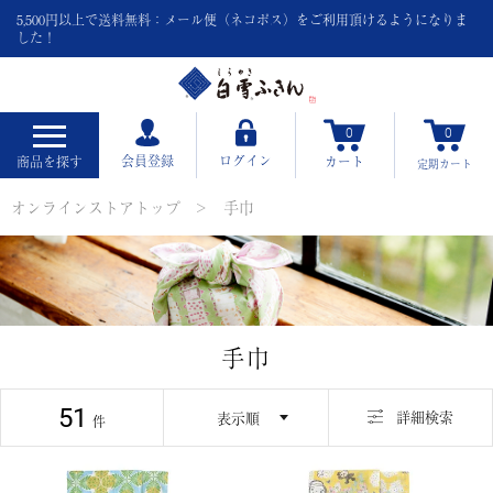
5,500円以上で送料無料：メール便（ネコポス）をご利用頂けるようになりま
した！
0
0
会員登録
ログイン
商品を探す
カート
定期
カート
オンラインストアトップ
手巾
手巾
51
並び替え
詳細検索