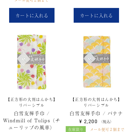
カートに入れる
カートに入れる
【正方形の大判はんかち】
【正方形の大判はんかち】
リバーシブル
リバーシブル
白雪友禅手巾 /
白雪友禅手巾 / バナナ
Windmill of Tulips（チ
¥
2,200
税込
ューリップの風車）
在庫限り
メール便可２個まで