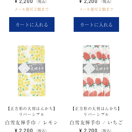
¥
2,200
¥
2,200
税込
税込
メール便可２個まで
メール便可２個まで
カートに入れる
カートに入れる
【正方形の大判はんかち】
【正方形の大判はんかち】
リバーシブル
リバーシブル
白雪友禅手巾 / レモン
白雪友禅手巾 / いちご
¥
2,200
¥
2,200
税込
税込