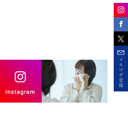
メ
ル
マ
ガ
登
録