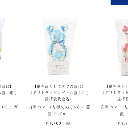
の形に】
【糊を落としてクマの形に】
【糊を落と
お渡し用手
〈ギフトラッピング・お渡し用手
〈ギフトラッ
〉
提げ袋代金込〉
提げ
) / ガ
白雪ベアー(友禅てぬぐい) / 薔
白雪ベアー(友
薇 / ブルー
薇 
¥
1,760
¥
1,
税込