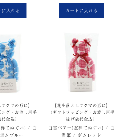
トに入れる
カートに入れる
してクマの形に】
【糊を落としてクマの形に】
ピング・お渡し用手
〈ギフトラッピング・お渡し用手
袋代金込〉
提げ袋代金込〉
禅てぬぐい) / 白
白雪ベアー(友禅てぬぐい) / 白
 ポムブルー
雪姫 / ポムレッド