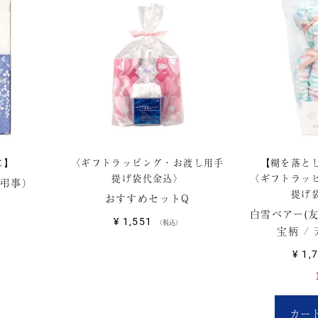
に】
〈ギフトラッピング・お渡し用手
【糊を落と
提げ袋代金込〉
〈ギフトラッ
（弔事）
提げ
おすすめセットQ
白雪ベアー(友
¥
1,551
税込
宝柄 /
¥
1,
カー