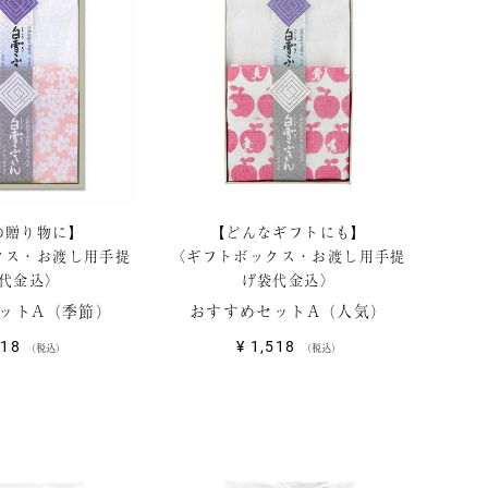
の贈り物に】
【どんなギフトにも】
クス・お渡し用手提
〈ギフトボックス・お渡し用手提
代金込〉
げ袋代金込〉
ットA（季節）
おすすめセットA（人気）
518
¥
1,518
税込
税込