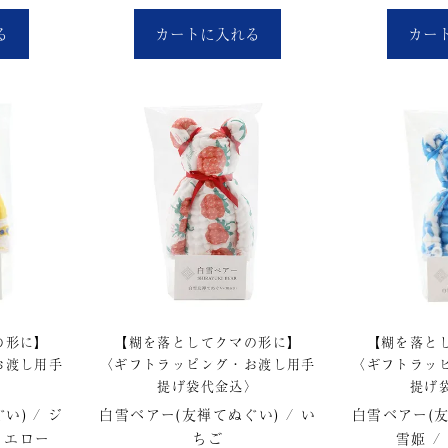
る
カートに入れる
カー
の形に】
【糊を落としてクマの形に】
【糊を落と
お渡し用手
〈ギフトラッピング・お渡し用手
〈ギフトラッ
〉
提げ袋代金込〉
提げ
) / ジ
白雪ベアー(友禅てぬぐい) / い
白雪ベアー(友
イエロー
ちご
雪姫 /