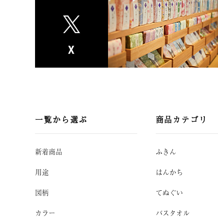
一覧から選ぶ
商品カテゴリ
新着商品
ふきん
用途
はんかち
図柄
てぬぐい
カラー
バスタオル