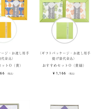
ケージ・お渡し用手
〈ギフトパッケージ・お渡し用手
袋代金込〉
提げ袋代金込〉
セットO（黄）
おすすめセットO（黄緑）
166
¥
1,166
税込
税込