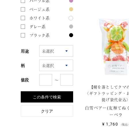
パープル系
ベージュ系
ホワイト系
グレー系
ブラック系
用途
柄
〜
値段
【糊を落としてクマ
〈ギフトラッピング・
この条件で検索
提げ袋代金込
白雪ベアー(友禅てぬぐい
クリア
ーベラ
¥
1,760
税込