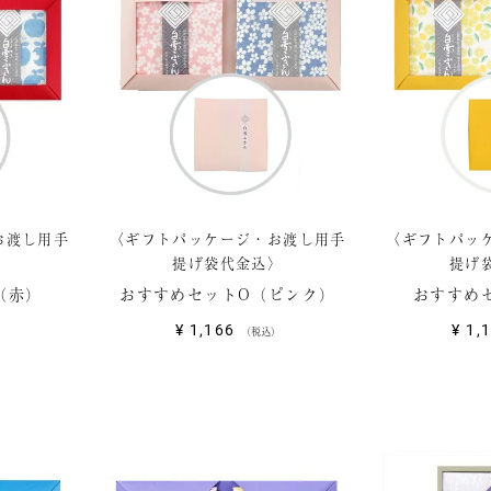
お渡し用手
〈ギフトパッケージ・お渡し用手
〈ギフトパッ
〉
提げ袋代金込〉
提げ
（赤）
おすすめセットO（ピンク）
おすすめ
¥
1,166
¥
1,
税込