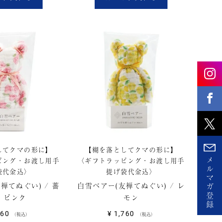
してクマの形に】
【糊を落としてクマの形に】
メ
ピング・お渡し用手
〈ギフトラッピング・お渡し用手
ル
袋代金込〉
提げ袋代金込〉
マ
禅てぬぐい) / 薔
白雪ベアー(友禅てぬぐい) / レ
ガ
登
/ ピンク
モン
録
760
¥
1,760
税込
税込