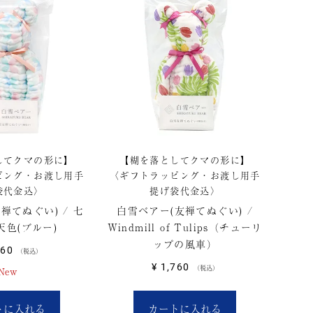
してクマの形に】
【糊を落としてクマの形に】
ピング・お渡し用手
〈ギフトラッピング・お渡し用手
袋代金込〉
提げ袋代金込〉
禅てぬぐい) / 七
白雪ベアー(友禅てぬぐい) /
 天色(ブルー)
Windmill of Tulips（チューリ
ップの風車）
760
税込
¥
1,760
税込
New
トに入れる
カートに入れる