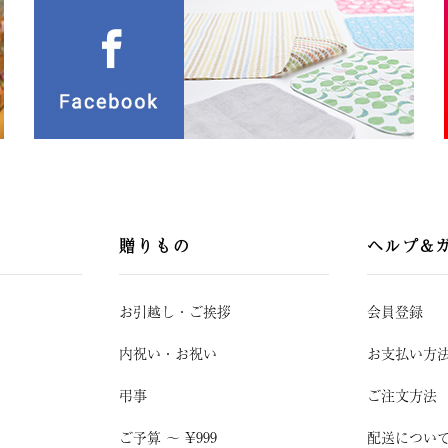
贈りもの
ヘルプ&
お引越し
・
ご挨拶
会員登録
内祝い・お祝い
お支払い方
弔事
ご注文方法
ご予算 〜 ¥999
配送につい