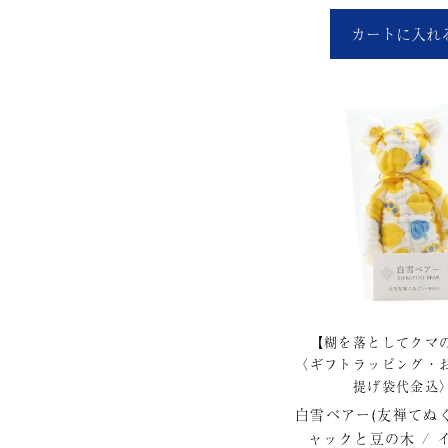
カートに入れ
【糊を落としてクマ
〈ギフトラッピング・
提げ袋代金込
白雪ベアー(友禅てぬぐい
ャックと豆の木 / 