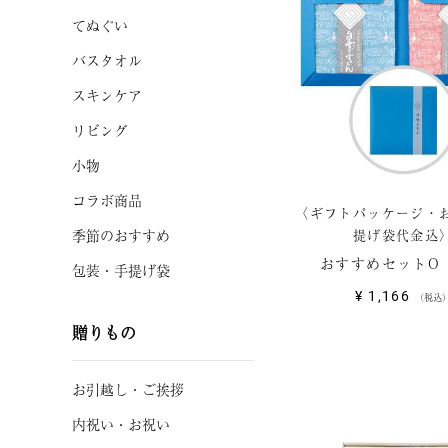
てぬぐい
バスタオル
スキンケア
リビング
小物
コラボ商品
〈ギフトパッケージ・
提げ袋代金込
季節のおすすめ
おすすめセットO
包装・手提げ袋
¥
1,166
税込
贈りもの
お引越し
・
ご挨拶
内祝い・お祝い