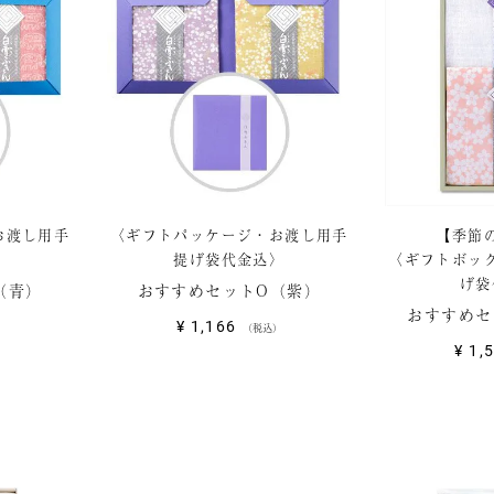
お渡し用手
〈ギフトパッケージ・お渡し用手
【季節
〉
提げ袋代金込〉
〈ギフトボッ
げ袋
（青）
おすすめセットO（紫）
おすすめセ
¥
1,166
税込
¥
1,