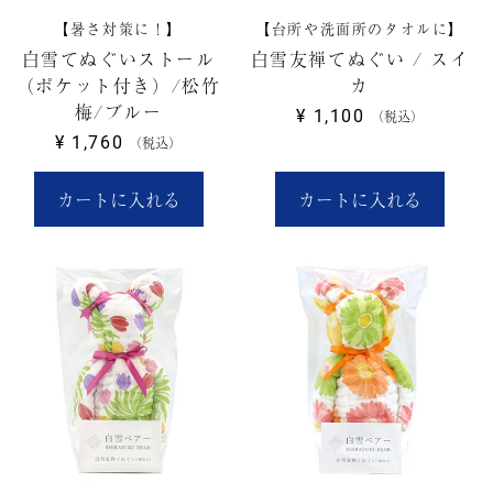
【暑さ対策に！】
【台所や洗面所のタオルに】
白雪てぬぐいストール
白雪友禅てぬぐい / スイ
（ポケット付き）/松竹
カ
梅/ブルー
¥
1,100
税込
¥
1,760
税込
カートに入れる
カートに入れる