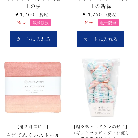
山の桜
山の新緑
¥
1,760
¥
1,760
税込
税込
New
数量限定
New
数量限定
カートに入れる
カートに入れる
【暑さ対策に！】
【糊を落としてクマの形に】
〈ギフトラッピング・お渡し
白雪てぬぐいストール