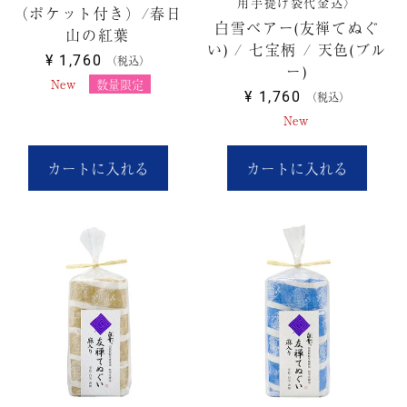
用手提げ袋代金込〉
（ポケット付き）/春日
白雪ベアー(友禅てぬぐ
山の紅葉
い) / 七宝柄 / 天色(ブル
¥
1,760
税込
ー)
New
数量限定
¥
1,760
税込
New
カートに入れる
カートに入れる