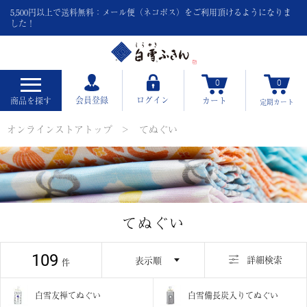
5,500円以上で送料無料：メール便（ネコポス）をご利用頂けるようになりま
した！
0
0
会員登録
ログイン
商品を探す
カート
定期
カート
オンラインストアトップ
てぬぐい
てぬぐい
109
並び替え
詳細検索
白雪友禅てぬぐい
白雪備長炭入りてぬぐい