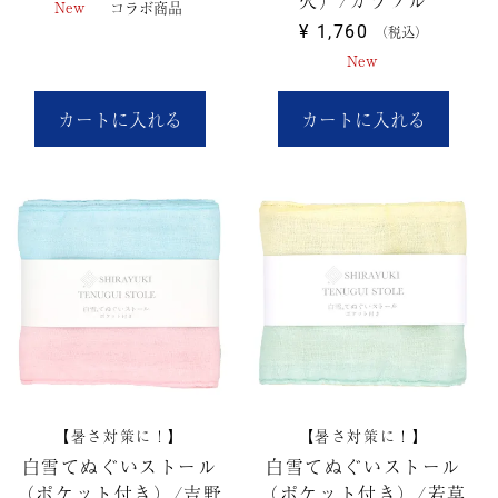
火）/カラフル
New
コラボ商品
¥
1,760
税込
New
カートに入れる
カートに入れる
【暑さ対策に！】
【暑さ対策に！】
白雪てぬぐいストール
白雪てぬぐいストール
（ポケット付き）/吉野
（ポケット付き）/若草