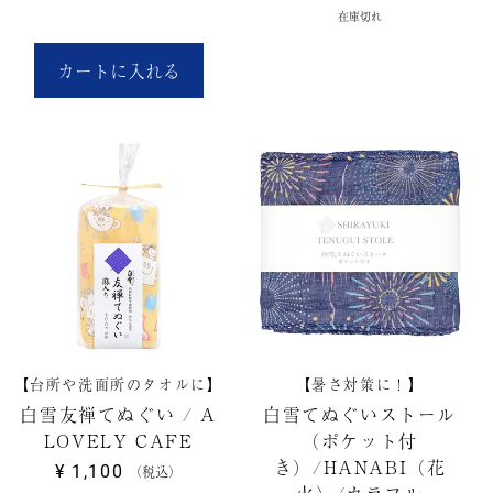
在庫切れ
カートに入れる
【台所や洗面所のタオルに】
【暑さ対策に！】
白雪友禅てぬぐい / A
白雪てぬぐいストール
LOVELY CAFE
（ポケット付
き）/HANABI（花
¥
1,100
税込