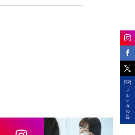
メ
ル
マ
ガ
登
録