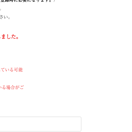
。
さい。
しました。
、
れている可能
いる場合がご