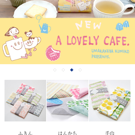
ふきん
はんかち
手巾