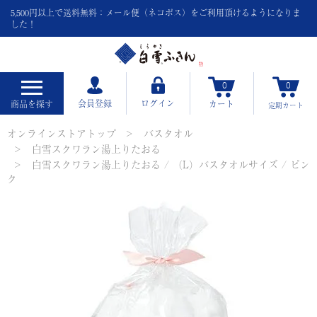
5,500円以上で送料無料：メール便（ネコポス）をご利用頂けるようになりま
した！
0
0
会員登録
ログイン
商品を探す
カート
定期
カート
オンラインストアトップ
バスタオル
白雪スクワラン湯上りたおる
白雪スクワラン湯上りたおる / （L）バスタオルサイズ / ピン
ク