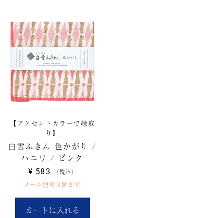
【アクセントカラーで縁取
り】
白雪ふきん 色かがり /
ハニワ / ピンク
¥
583
税込
メール便可３個まで
カートに入れる