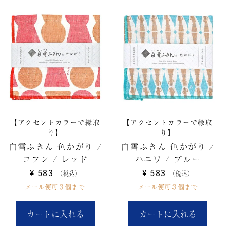
【アクセントカラーで縁取
【アクセントカラーで縁取
り】
り】
白雪ふきん 色かがり /
白雪ふきん 色かがり /
コフン / レッド
ハニワ / ブルー
¥
583
¥
583
税込
税込
メール便可３個まで
メール便可３個まで
カートに入れる
カートに入れる