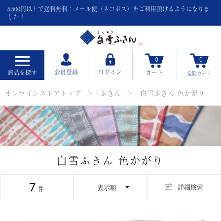
5,500円以上で送料無料：メール便（ネコポス）をご利用頂けるようになりま
した！
0
0
会員登録
ログイン
商品を探す
カート
定期
カート
オンラインストアトップ
ふきん
白雪ふきん 色かがり
白雪ふきん 色かがり
7
並び替え
詳細検索