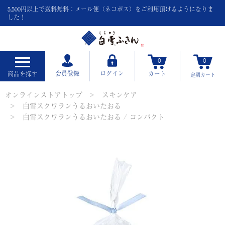
5,500円以上で送料無料：メール便（ネコポス）をご利用頂けるようになりま
した！
0
0
会員登録
ログイン
商品を探す
カート
定期
カート
オンラインストアトップ
スキンケア
白雪スクワランうるおいたおる
白雪スクワランうるおいたおる / コンパクト