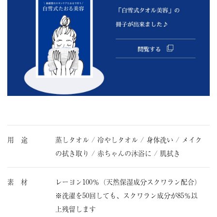
用 途
蒸しタオル / 冷やしタオル / 身体洗い / メイク
の拭き取り / 赤ちゃんの沐浴に / 肌拭き
素 材
レーヨン100％（天然保湿成分スクワラン配合）
※洗濯を50回しても、スクワラン成分が85％以
上残留します