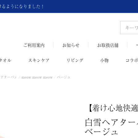
頂けるようになりました！
ご利用案内
お知らせ
お取扱店舗
タオル
スキンケア
リビング
小物
コラ
アターバン / meow meow meow / ベージュ
【着け心地快
白雪ヘアターバン 
ベージュ