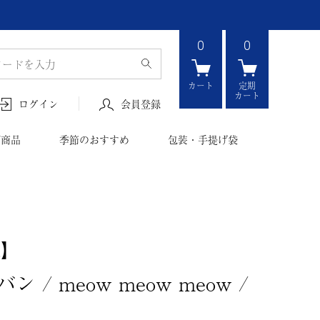
0
0
カート
定期
カート
会員登録
ログイン
ボ商品
季節のおすすめ
包装・手提げ袋
適】
/ meow meow meow /