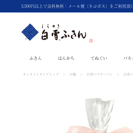
5,500円以上で送料無料：メール便（ネコポス）をご利用
ふきん
はんかち
てぬぐい
バス
オンラインストアトップ
小物
白雪ヘアターバン
白雪ヘ