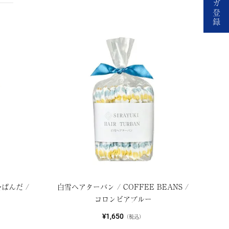
ガ
登
録
ぱんだ /
白雪ヘアターバン / COFFEE BEANS /
コロンビアブルー
¥1,650
（税込）