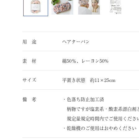
用 途
ヘアターバン
素 材
綿50％、レーヨン50%
サイズ
平置き状態 約11×25cm
備 考
・色落ち防止加工済
柄物ですが塩素系・酸素系漂白剤
規定量規定時間内でご使用くださ
・乾燥機のご使用はおやめください