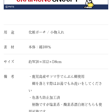
用 途
化粧ポーチ / 小物入れ
素 材
本体：綿100％
サイズ
約W20×H12×D8cm
備 考
・鹿児島産サツマ芋でんぷん糊使用
糊を落とす際はお湯でもみ洗いをしてくださ
い
・色落ち防止加工済
柄物ですが塩素系・酸素系漂白剤どちらも使
用可能です