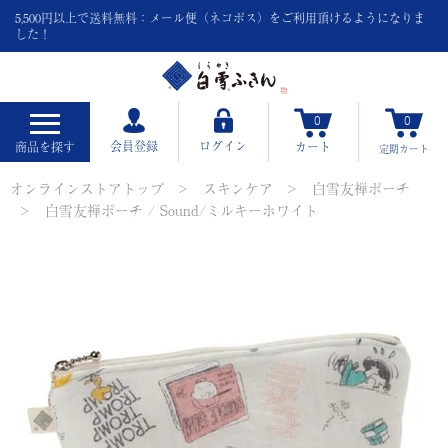
5,500円以上で送料無料：メール便（ネコポス）をご利用頂けるようになりま
した！
0
0
会員登録
ログイン
商品を探す
カート
定期
カート
オンラインストアトップ
スキンケア
白雪友禅ポーチ
白雪友禅ポーチ / Sound/ミルキーホワイト