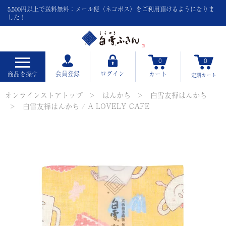
5,500円以上で送料無料：メール便（ネコポス）をご利用頂けるようになりま
した！
0
0
会員登録
ログイン
商品を探す
カート
定期
カート
オンラインストアトップ
はんかち
白雪友禅はんかち
白雪友禅はんかち / A LOVELY CAFE