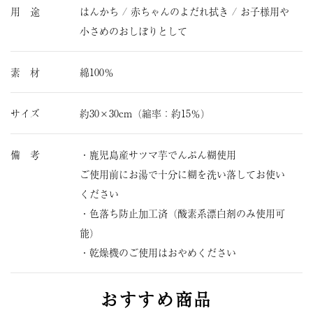
用 途
はんかち / 赤ちゃんのよだれ拭き / お子様用や
小さめのおしぼりとして
素 材
綿100％
サイズ
約30×30cm（縮率：約15％）
備 考
・鹿児島産サツマ芋でんぷん糊使用
ご使用前にお湯で十分に糊を洗い落してお使い
ください
・色落ち防止加工済（酸素系漂白剤のみ使用可
能）
・乾燥機のご使用はおやめください
おすすめ商品