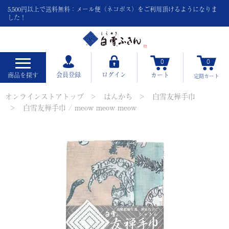
5,500円以上で送料無料：メール便（ネコポス）をご利用頂けるようになりま
した！
0
0
会員登録
ログイン
商品を探す
カート
定期
カート
オンラインストアトップ
はんかち
白雪友禅手巾
白雪友禅手巾 / meow meow meow