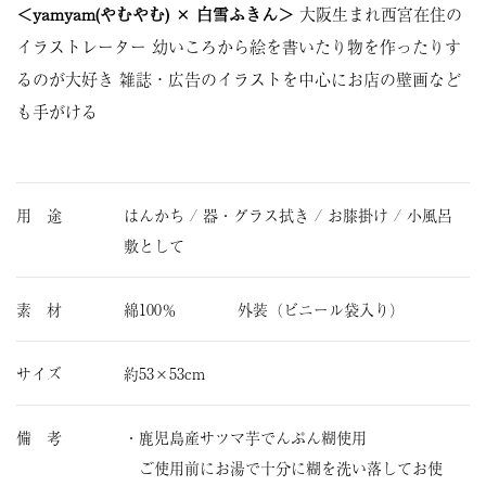
＜yamyam(やむやむ) × 白雪ふきん＞
大阪生まれ西宮在住の
イラストレーター 幼いころから絵を書いたり物を作ったりす
るのが大好き 雑誌・広告のイラストを中心にお店の壁画など
も手がける
用 途
はんかち / 器・グラス拭き / お膝掛け / 小風呂
敷として
素 材
綿100％ 外装（ビニール袋入り）
サイズ
約53×53cm
備 考
・鹿児島産サツマ芋でんぷん糊使用
ご使用前にお湯で十分に糊を洗い落してお使