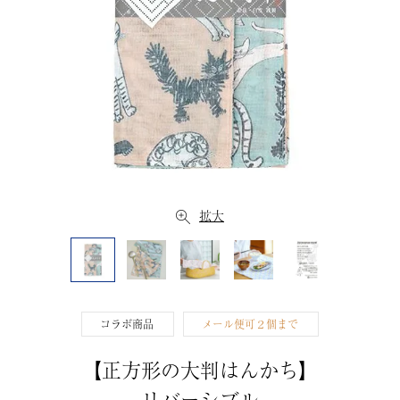
拡大
コラボ商品
メール便可２個まで
【正方形の大判はんかち】
リバーシブル