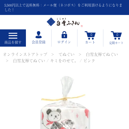
5,500円以上で送料無料：メール便（ネコポス）をご利用頂けるようになりま
した！
0
0
会員登録
ログイン
商品を探す
カート
定期
カート
オンラインストアトップ
てぬぐい
白雪友禅てぬぐい
白雪友禅てぬぐい / キミをのせて。 / ピンク