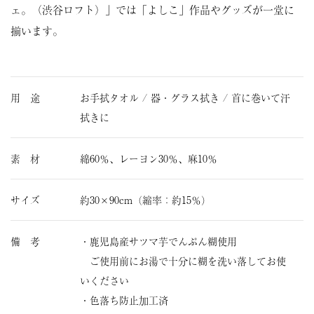
ェ。（渋谷ロフト）」では「よしこ」作品やグッズが一堂に
揃います。
用 途
お手拭タオル / 器・グラス拭き / 首に巻いて汗
拭きに
素 材
綿60％、レーヨン30％、麻10％
サイズ
約30×90cm（縮率：約15％）
備 考
・鹿児島産サツマ芋でんぷん糊使用
ご使用前にお湯で十分に糊を洗い落してお使
いください
・色落ち防止加工済