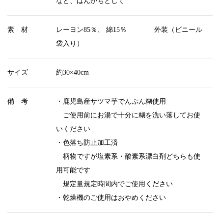
など、はんかちとして
素 材
レーヨン85％、 綿15％ 外装（ビニール
袋入り）
サイズ
約30×40cm
備 考
・鹿児島産サツマ芋でんぷん糊使用
ご使用前にお湯で十分に糊を洗い落してお使
いください
・色落ち防止加工済
柄物ですが塩素系・酸素系漂白剤どちらも使
用可能です
規定量規定時間内でご使用ください
・乾燥機のご使用はおやめください