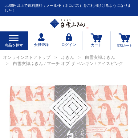
5,500円以上で送料無料：メール便（ネコポス）をご利用頂けるようになりま
した！
0
0
会員登録
ログイン
カート
商品を探す
定期
カート
オンラインストアトップ
ふきん
白雪友禅ふきん
白雪友禅ふきん / マーチ オブ ザ ペンギン / アイスピンク