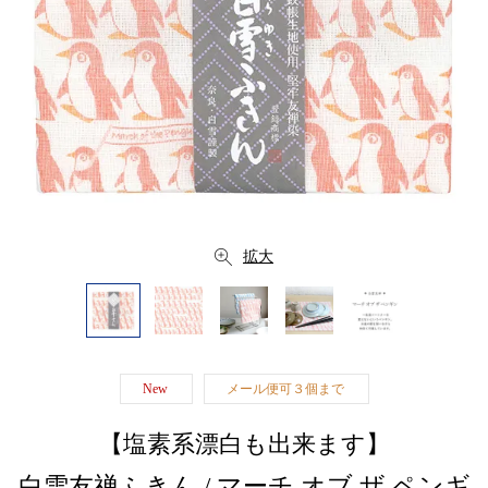
拡大
New
メール便可３個まで
【塩素系漂白も出来ます】
白雪友禅ふきん / マーチ オブ ザ ペンギ