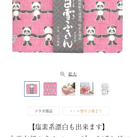
拡大
コラボ商品
メール便可３個まで
【塩素系漂白も出来ます】