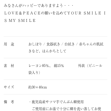
みなさんがハッピーでありますよう・・・
ＬＯＶＥ＆ＰＥＡＣＥの願いを込めてＹＯＵＲ ＳＭＩＬＥ Ｉ
Ｓ ＭＹ ＳＭＩＬＥ
用 途
おしぼり / 食器拭き / 台拭き / 赤ちゃんの肌拭
きなど、はんかちとして
素 材
レーヨン85％、 綿15％ 外装（ビニール
袋入り）
サイズ
約30×40cm
備 考
・鹿児島産サツマ芋でんぷん糊使用
ご使用前にお湯で十分に糊を洗い落してお使