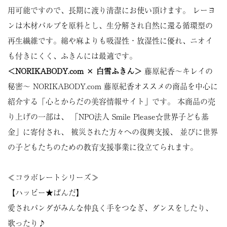
用可能ですので、長期に渡り清潔にお使い頂けます。 レーヨ
ンは木材パルプを原料とし、生分解され自然に還る循環型の
再生繊維です。綿や麻よりも吸湿性・放湿性に優れ、ニオイ
も付きにくく、ふきんには最適です。
＜NORIKABODY.com × 白雪ふきん＞
藤原紀香～キレイの
秘密～ NORIKABODY.com 藤原紀香オススメの商品を中心に
紹介する「心とからだの美容情報サイト」です。 本商品の売
り上げの一部は、 「NPO法人 Smile Please☆世界子ども基
金」に寄付され、 被災された方々への復興支援、 並びに世界
の子どもたちのための教育支援事業に役立てられます。
≪コラボレートシリーズ≫
【ハッピー★ぱんだ】
愛されパンダがみんな仲良く手をつなぎ、ダンスをしたり、
歌ったり♪