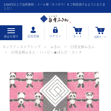
5,500円以上で送料無料：メール便（ネコポス）をご利用頂けるようになりま
した！
0
0
会員登録
ログイン
商品を探す
カート
定期
カート
オンラインストアトップ
ふきん
白雪友禅ふきん
白雪友禅ふきん / ハッピー★ぱんだ / ピンク