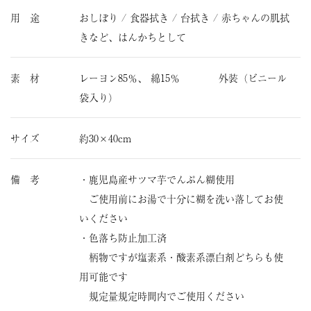
用 途
おしぼり / 食器拭き / 台拭き / 赤ちゃんの肌拭
きなど、はんかちとして
素 材
レーヨン85％、 綿15％ 外装（ビニール
袋入り）
サイズ
約30×40cm
備 考
・鹿児島産サツマ芋でんぷん糊使用
ご使用前にお湯で十分に糊を洗い落してお使
いください
・色落ち防止加工済
柄物ですが塩素系・酸素系漂白剤どちらも使
用可能です
規定量規定時間内でご使用ください