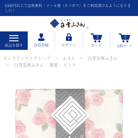
5,500円以上で送料無料：メール便（ネコポス）をご利用頂けるようになりま
した！
0
0
会員登録
ログイン
商品を探す
カート
定期
カート
オンラインストアトップ
ふきん
白雪友禅ふきん
白雪友禅ふきん / 薔薇 / ピンク