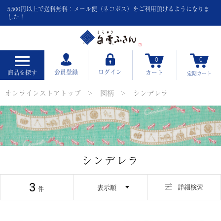
5,500円以上で送料無料：メール便（ネコポス）をご利用頂けるようになりま
した！
0
0
会員登録
ログイン
商品を探す
カート
定期
カート
オンラインストアトップ
図柄
シンデレラ
シンデレラ
3
並び替え
詳細検索