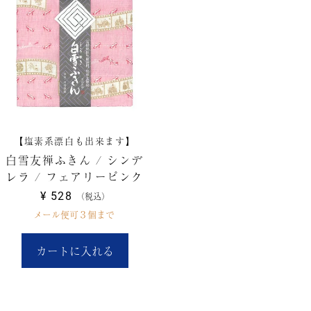
【塩素系漂白も出来ます】
白雪友禅ふきん / シンデ
レラ / フェアリーピンク
¥
528
税込
メール便可３個まで
カートに入れる