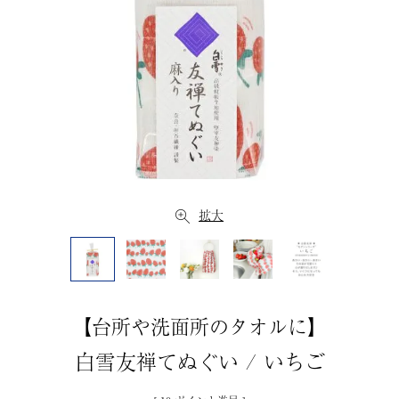
拡大
【台所や洗面所のタオルに】
白雪友禅てぬぐい / いちご