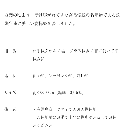
万葉の頃より、受け継がれてきた奈良伝統の名産物である蚊
帳生地に美しい友禅染を映しました。
用 途
お手拭タオル / 器・グラス拭き / 首に巻いて汗
拭きに
素 材
綿60％、レーヨン30％、麻10％
サイズ
約30×90cm（縮率：約15％）
備 考
・鹿児島産サツマ芋でんぷん糊使用
ご使用前にお湯で十分に糊を洗い落してお使
いください