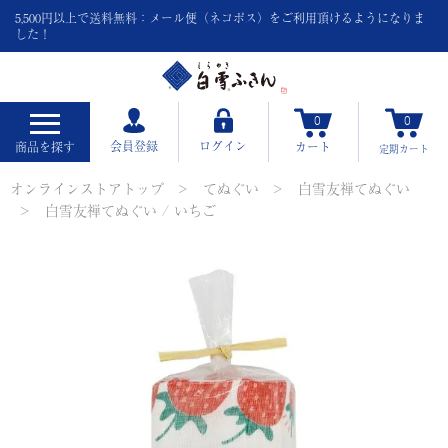
5,500円以上で送料無料：メール便（ネコポス）をご利用頂けるようになりま
した！
0
0
会員登録
ログイン
商品を探す
カート
定期
カート
オンラインストアトップ
てぬぐい
白雪友禅てぬぐい
白雪友禅てぬぐい / いちご