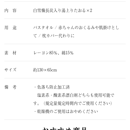
内 容
白雪備長炭入り湯上りたおる×2
用 途
バスタオル / 赤ちゃんのおくるみや肌掛けとし
て / 枕カバー代わりに
素 材
レーヨン85％、綿15％
サイズ
約130×65cm
備 考
・色落ち防止加工済
塩素系・酸素系漂白剤どちらも使用可能で
す。（規定量規定時間内でご使用ください）
・乾燥機のご使用はおやめください