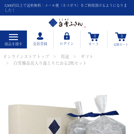
5,500円以上で送料無料：メール便（ネコポス）をご利用頂けるようになりま
した！
0
0
会員登録
ログイン
商品を探す
カート
定期
カート
オンラインストアトップ
用途
ギフト
白雪備長炭入り湯上りたおる2枚セット