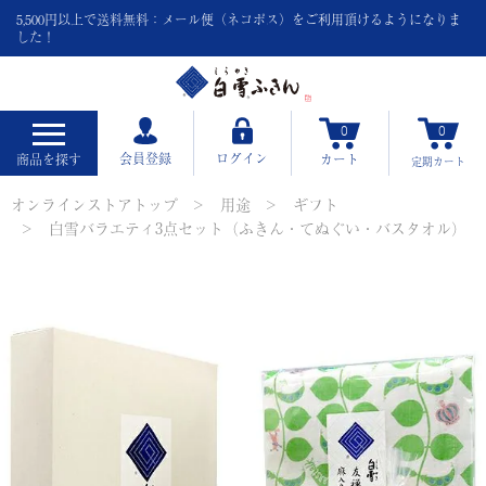
5,500円以上で送料無料：メール便（ネコポス）をご利用頂けるようになりま
した！
0
0
会員登録
ログイン
商品を探す
カート
定期
カート
オンラインストアトップ
用途
ギフト
白雪バラエティ3点セット（ふきん・てぬぐい・バスタオル）