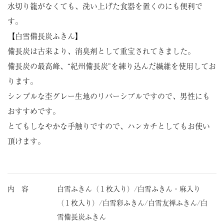
水切り籠がなくても、洗い上げた食器を置くのにも便利で
す。
【白雪備長炭ふきん】
備長炭は古来より、消臭剤として重宝されてきました。
備長炭の最高峰、“紀州備長炭”を練り込んだ繊維を使用してお
ります。
シンプルな杢グレー生地のリバーシブルですので、男性にも
おすすめです。
とてもしなやかな手触りですので、ハンカチとしてもお使い
頂けます。
内 容
白雪ふきん（１枚入り）/白雪ふきん・麻入り
（１枚入り）/白雪彩ふきん/白雪友禅ふきん/白
雪備長炭ふきん