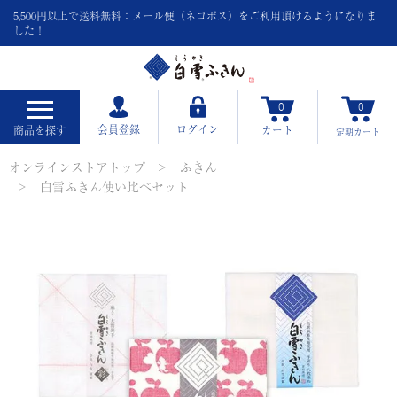
5,500円以上で送料無料：メール便（ネコポス）をご利用頂けるようになりま
した！
0
0
会員登録
ログイン
商品を探す
カート
定期
カート
オンラインストアトップ
ふきん
白雪ふきん使い比べセット