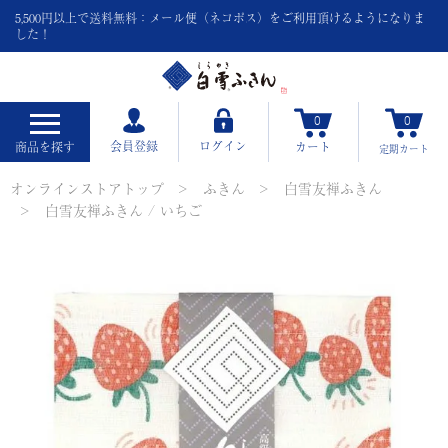
5,500円以上で送料無料：メール便（ネコポス）をご利用頂けるようになりま
した！
0
0
会員登録
ログイン
商品を探す
カート
定期
カート
オンラインストアトップ
ふきん
白雪友禅ふきん
白雪友禅ふきん / いちご