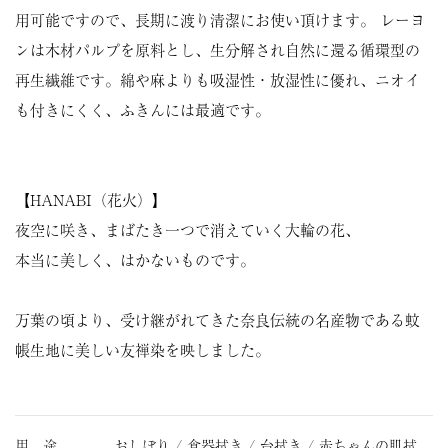
用可能ですので、長期に渡り清潔にお使い頂けます。 レーヨ
ンは木材パルプを原料とし、生分解され自然に還る循環型の
再生繊維です。綿や麻よりも吸湿性・放湿性に優れ、ニオイ
も付きにくく、ふきんには最適です。
【HANABI（花火）】
夜空に咲き、まばたき一つで消えていく大輪の花、
本当に美しく、はかないものです。
万葉の頃より、受け継がれてきた奈良伝統の名産物である蚊
帳生地に美しい友禅染を映しました。
用 途
おしぼり / 食器拭き / 台拭き / 赤ちゃんの肌拭