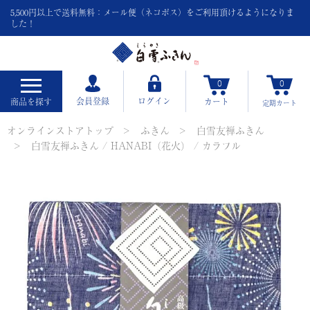
5,500円以上で送料無料：メール便（ネコポス）をご利用頂けるようになりま
した！
0
0
会員登録
ログイン
商品を探す
カート
定期
カート
オンラインストアトップ
ふきん
白雪友禅ふきん
白雪友禅ふきん / HANABI（花火） / カラフル