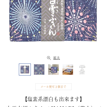
拡大
メール便可３個まで
【塩素系漂白も出来ます】