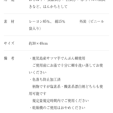
きなど、はんかちとして
素 材
レーヨン85％、 綿15％ 外装（ビニール
袋入り）
サイズ
約30×40cm
備 考
・鹿児島産サツマ芋でんぷん糊使用
ご使用前にお湯で十分に糊を洗い落してお使
いください
・色落ち防止加工済
柄物ですが塩素系・酸素系漂白剤どちらも使
用可能です
規定量規定時間内でご使用ください
・乾燥機のご使用はおやめください