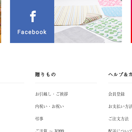
贈りもの
ヘルプ&
お引越し
・
ご挨拶
会員登録
内祝い・お祝い
お支払い方
弔事
ご注文方法
ご予算 〜 ¥999
配送につい