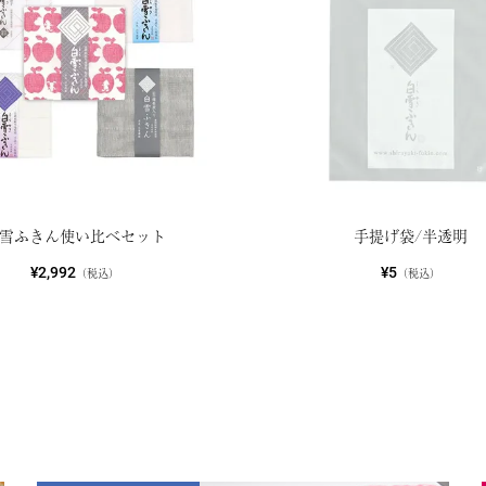
雪ふきん使い比べセット
手提げ袋/半透明
¥2,992
¥5
（税込）
（税込）