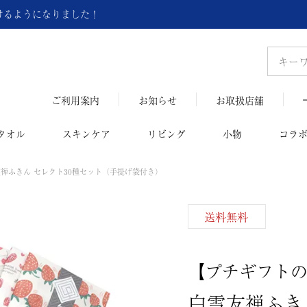
頂けるようになりました！
ご利用案内
お知らせ
お取扱店舗
タオル
スキンケア
リビング
小物
コラ
禅ふきん セレクト30種セット（手提げ袋付き）
送料無料
【プチギフト
白雪友禅ふき