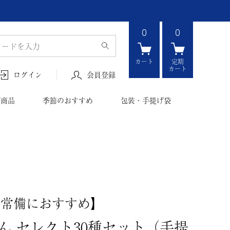
0
0
カート
定期
カート
会員登録
ログイン
ボ商品
季節のおすすめ
包装・手提げ袋
の常備におすすめ】
ん セレクト30種セット（手提