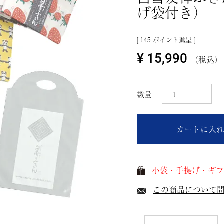
げ袋付き）
[
145
ポイント進呈 ]
¥
15,990
税込
カートに入
小袋・手提げ・ギフ
この商品について