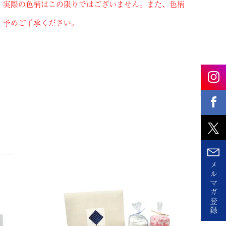
、実際の色柄はこの限りではございません。また、色柄
。予めご了承ください。
メ
ル
マ
ガ
登
録