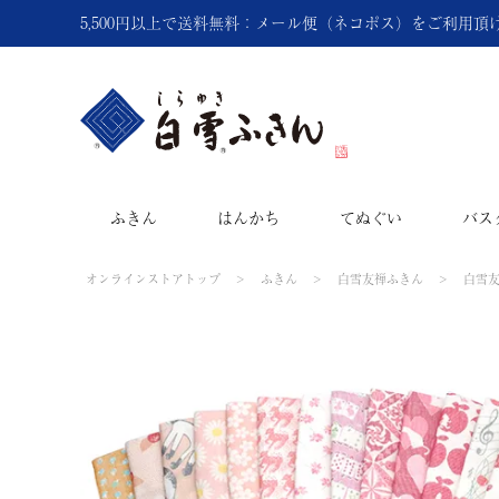
5,500円以上で送料無料：メール便（ネコポス）をご利用
ふきん
はんかち
てぬぐい
バス
オンラインストアトップ
ふきん
白雪友禅ふきん
白雪友