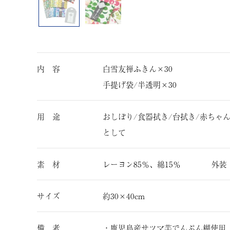
内 容
白雪友禅ふきん×30
手提げ袋/半透明×30
用 途
おしぼり/食器拭き/台拭き/赤ちゃ
として
素 材
レーヨン85％、綿15％ 外装
サイズ
約30×40cm
備 考
・鹿児島産サツマ芋でんぷん糊使用