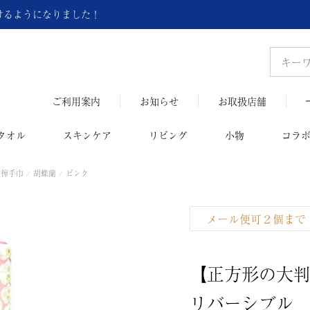
頂けるようになりました！
ご利用案内
お知らせ
お取扱店舗
タオル
スキンケア
リビング
小物
コラ
禅手巾 / 胡蝶蘭 / ピンク
メール便可２個まで
【正方形の大
リバーシブル