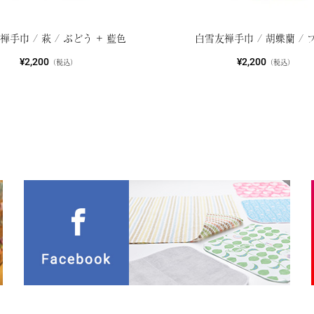
禅手巾 / 萩 / ぶどう + 藍色
白雪友禅手巾 / 胡蝶蘭 / 
¥2,200
¥2,200
（税込）
（税込）