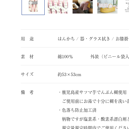
用 途
はんかち / 器・グラス拭き / お膝掛
素 材
綿100％ 外装（ビニール袋入
サイズ
約53×53cm
備 考
・鹿児島産サツマ芋でんぷん糊使用
ご使用前にお湯で十分に糊を洗い
・色落ち防止加工済
柄物ですが塩素系・酸素系漂白剤
規定量規定時間内でご使用くださ