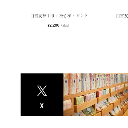
白雪友禅手巾 / 松竹梅 / ピンク
白雪友
¥2,200
（税込）