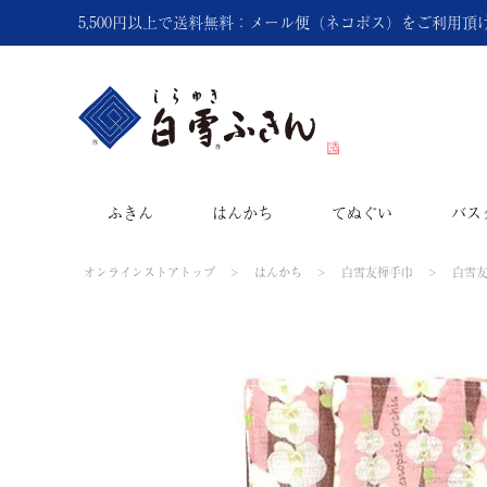
5,500円以上で送料無料：メール便（ネコポス）をご利用
ふきん
はんかち
てぬぐい
バス
オンラインストアトップ
はんかち
白雪友禅手巾
白雪友