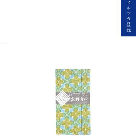
メ
ル
マ
ガ
登
録