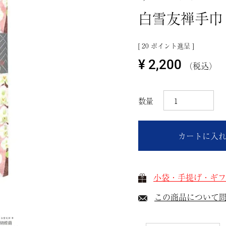
白雪友禅手巾 
[
20
ポイント進呈 ]
¥
2,200
税込
カートに入
小袋・手提げ・ギフ
この商品について