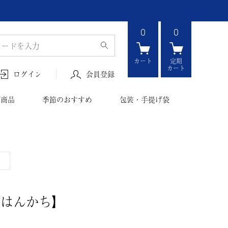
0
0
カート
定期
カート
会員登録
ログイン
ボ商品
季節のおすすめ
包装・手提げ袋
判はんかち】