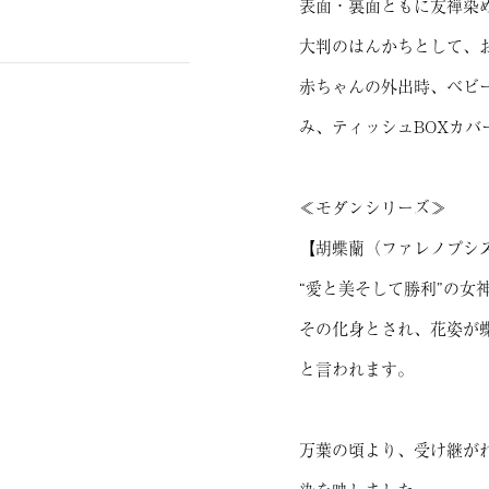
表面・裏面ともに友禅染
大判のはんかちとして、
赤ちゃんの外出時、ベビ
み、ティッシュBOXカ
≪モダンシリーズ≫
【胡蝶蘭（ファレノプシ
“愛と美そして勝利”の女
その化身とされ、花姿が
と言われます。
万葉の頃より、受け継が