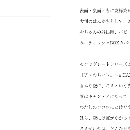
表面・裏面ともに友禅染
大判のはんかちとして、
赤ちゃんの外出時、ベビ
み、ティッシュBOXカ
≪コラボレートシリーズ
【アメのちハレ。〜a HAP
雨ふり空に、キミという
雨はキャンディになって
わたしのココロにとけだ
ほら、空には虹がかかっ
キミがいれば、どんな日