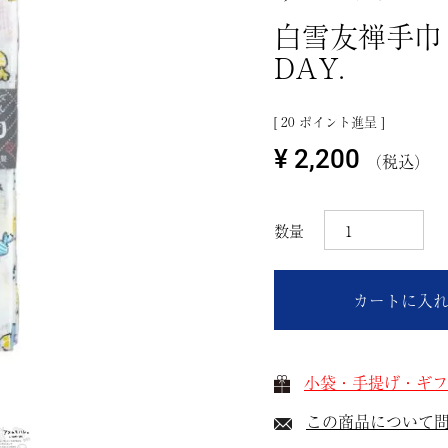
白雪友禅手巾 
DAY.
[
20
ポイント進呈 ]
¥
2,200
税込
カートに入
小袋・手提げ・ギフ
この商品について