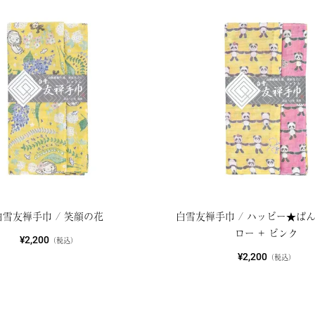
白雪友禅手巾 / 笑顔の花
白雪友禅手巾 / ハッピー★ぱん
ロー + ピンク
¥2,200
（税込）
¥2,200
（税込）