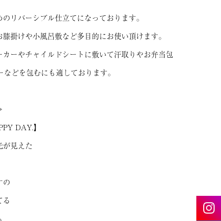
めのリバーシブル仕立てになっております。
お膝掛けや小風呂敷など多目的にお使い頂けます。
ーカーやチャイルドシートに敷いて汗取りやお弁当包
バーなどを包むにも適しております。
≫
PY DAY.】
光が見えた
すの
てる
も