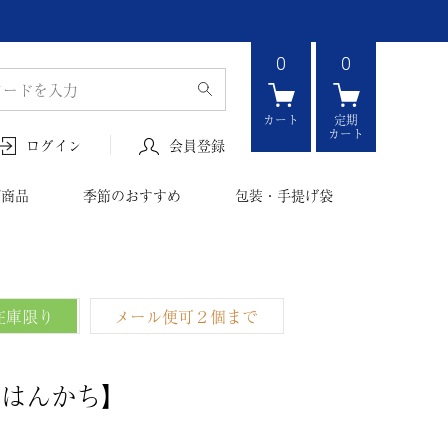
0
0
カート
定期
カート
会員登録
ログイン
ボ商品
季節のおすすめ
包装・手提げ袋
在庫限り
メール便可２個まで
判はんかち】