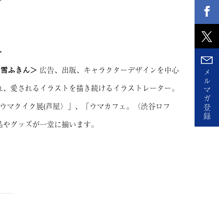
ト
白雪ふきん＞
広告、出版、キャラクターデザインを中心
メ
ル
れ、愛されるイラストを描き続けるイラストレーター。
マ
ガ
ウマクイク展(芦屋）」、「ウマカフェ。（渋谷ロフ
登
録
品やグッズが一堂に揃います。