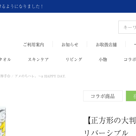
頂けるようになりました！
ご利用案内
お知らせ
お取扱店舗
タオル
スキンケア
リビング
小物
コラ
禅手巾 / アメのちハレ。～a HAPPY DAY.
コラボ商品
【正方形の大
リバーシブル