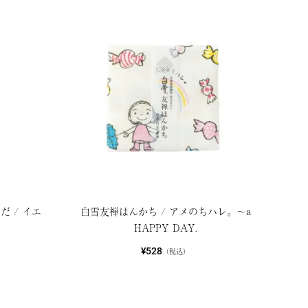
だ / イエ
白雪友禅はんかち / アメのちハレ。～a
HAPPY DAY.
¥528
（税込）