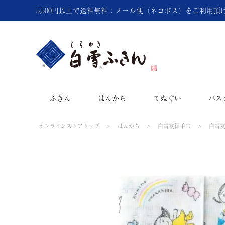
5,500円以上で送料無料：メール便（ネコポス）をご利用
ふきん
はんかち
てぬぐい
バス
オンラインストアトップ
はんかち
白雪友禅手巾
白雪友