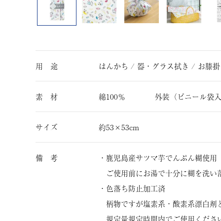
用 途
はんかち / 器・グラス拭き / お膝掛
素 材
綿100％ 外装（ビニール袋入
サイズ
約53×53cm
備 考
・鹿児島産サツマ芋でんぷん糊使用
ご使用前にお湯で十分に糊を洗い
・色落ち防止加工済
柄物ですが塩素系・酸素系漂白剤
規定量規定時間内でご使用くださ