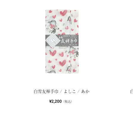
白雪友禅手巾 / よしこ / あか
¥2,200
（税込）