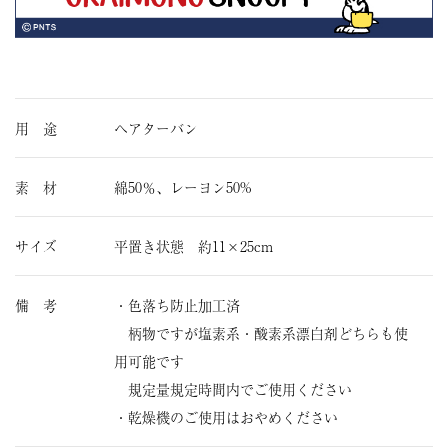
用 途
ヘアターバン
素 材
綿50％、レーヨン50%
サイズ
平置き状態 約11×25cm
備 考
・色落ち防止加工済
柄物ですが塩素系・酸素系漂白剤どちらも使
用可能です
規定量規定時間内でご使用ください
・乾燥機のご使用はおやめください