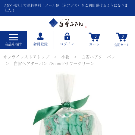
5,500円以上で送料無料：メール便（ネコポス）をご利用頂けるようになりま
した！
0
0
会員登録
ログイン
商品を探す
カート
定期
カート
オンラインストアトップ
小物
白雪ヘアターバン
白雪ヘアターバン /Sound/サワーグリーン