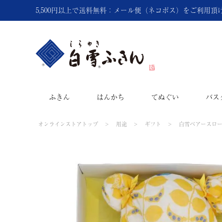
5,500円以上で送料無料：メール便（ネコポス）をご利用
ふきん
はんかち
てぬぐい
バス
オンラインストアトップ
用途
ギフト
白雪ベアースロ