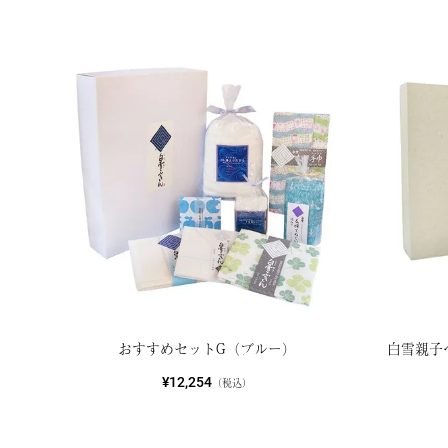
おすすめセットG（ブルー）
白雪親子
¥12,254
（税込）