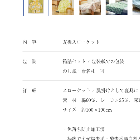
内 容
友禅スローケット
包 装
箱詰セット / 包装紙での包装
のし紙・命名札 可
詳 細
スローケット / 肌掛けとして寝具に
素 材 綿60％、レーヨン25％、麻1
サイズ 約100×190cm
・色落ち防止加工済
柄物ですが塩素系・酸素系漂白剤