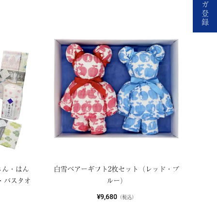
ガ
登
録
きん・はん
白雪ベアーギフト2枚セット（レッド・ブ
・バスタオ
ルー）
¥9,680
（税込）