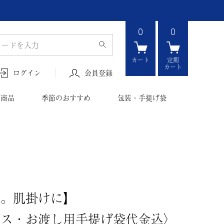
0
0
カート
定期
カート
会員登録
ログイン
ボ商品
季節のおすすめ
包装・手提げ袋
い。肌掛けに】
クス・お渡し用手提げ袋代金込〉