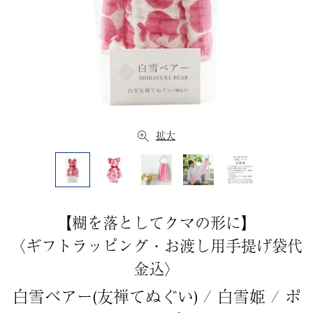
拡大
【糊を落としてクマの形に】
〈ギフトラッピング・お渡し用手提げ袋代
金込〉
白雪ベアー(友禅てぬぐい) / 白雪姫 / ポ