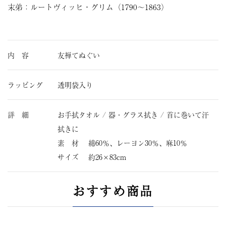
末弟：ルートヴィッヒ・グリム（1790～1863）
内 容
友禅てぬぐい
ラッピング
透明袋入り
詳 細
お手拭タオル / 器・グラス拭き / 首に巻いて汗
拭きに
素 材 綿60％、レーヨン30％、麻10％
サイズ 約26×83cm
おすすめ商品