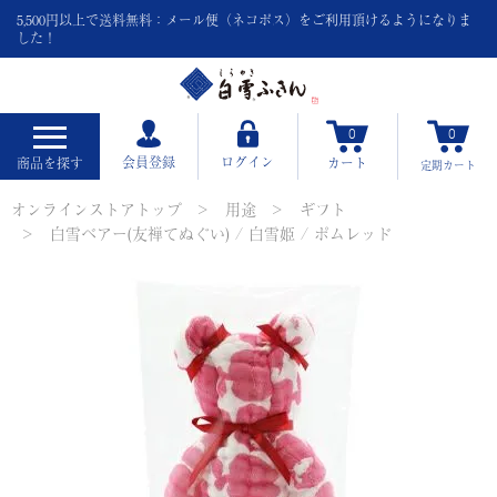
5,500円以上で送料無料：メール便（ネコポス）をご利用頂けるようになりま
した！
0
0
会員登録
ログイン
商品を探す
カート
定期
カート
オンラインストアトップ
用途
ギフト
白雪ベアー(友禅てぬぐい) / 白雪姫 / ポムレッド