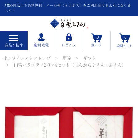
5,500円以上で送料無料：メール便（ネコポス）をご利用頂けるようになりま
した！
0
0
会員登録
ログイン
商品を探す
カート
定期
カート
オンラインストアトップ
用途
ギフト
白雪バラエティ2点×4セット（はんかちふきん・ふきん）