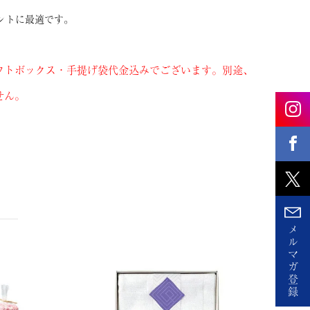
ントに最適です。
フトボックス・手提げ袋代金込みでございます。別途、
せん。
メ
ル
マ
ガ
登
録