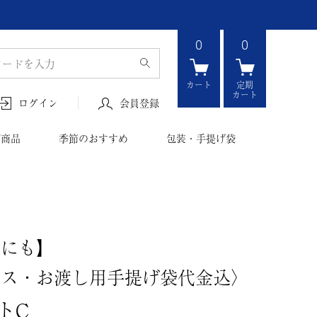
0
0
カート
定期
カート
会員登録
ログイン
ボ商品
季節のおすすめ
包装・手提げ袋
トにも】
クス・お渡し用手提げ袋代金込〉
トC