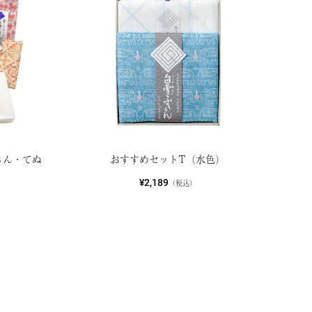
きん・てぬ
おすすめセットT（水色）
¥2,189
（税込）