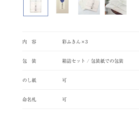
内 容
彩ふきん×3
包 装
箱詰セット / 包装紙での包装
のし紙
可
命名札
可