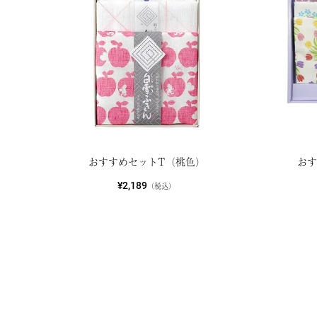
おすすめセットT（桃色）
お
¥2,189
（税込）