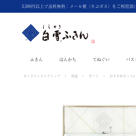
5,500円以上で送料無料：メール便（ネコポス）をご利用
ふきん
はんかち
てぬぐい
バス
オンラインストアトップ
用途
ギフト
おすすめセットC