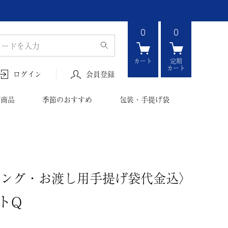
0
0
カート
定期
カート
会員登録
ログイン
ボ商品
季節のおすすめ
包装・手提げ袋
ピング・お渡し用手提げ袋代金込〉
トQ