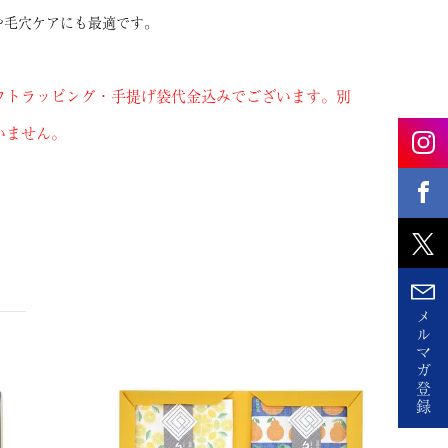
や毛穴ケアにも最適です。
フトラッピング・手提げ袋代金込みでございます。別
いません。
メ
ル
マ
ガ
登
録