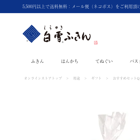
5,500円以上で送料無料：メール便（ネコポス）をご利用
ふきん
はんかち
てぬぐい
バス
オンラインストアトップ
用途
ギフト
おすすめセットQ