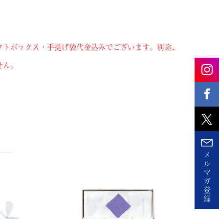
フトボックス・手提げ袋代金込みでございます。別途、
せん。
メ
ル
マ
ガ
登
録