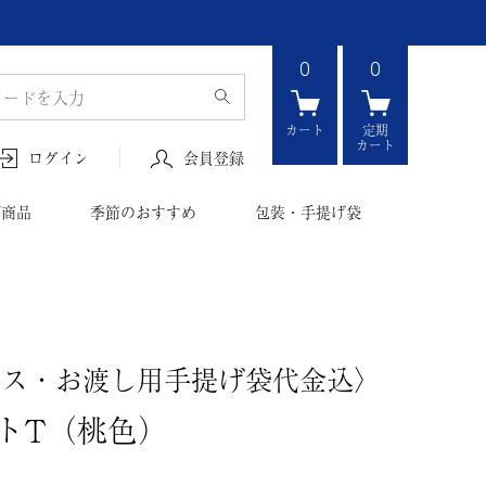
0
0
カート
定期
カート
会員登録
ログイン
ボ商品
季節のおすすめ
包装・手提げ袋
クス・お渡し用手提げ袋代金込〉
トT（桃色）