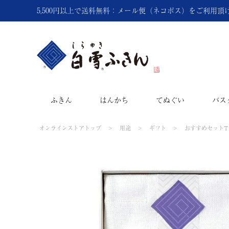
5,500円以上で送料無料：メール便（ネコポス）をご利用
ふきん
はんかち
てぬぐい
バス
オンラインストアトップ
用途
ギフト
おすすめセットT