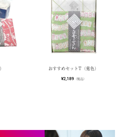
）
おすすめセットT（鶯色）
¥2,189
（税込）