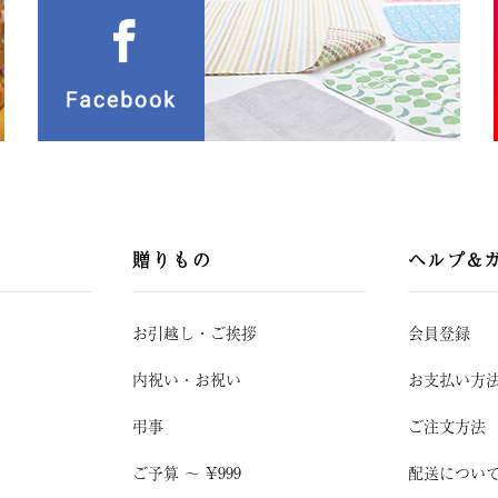
贈りもの
ヘルプ&
お引越し
・
ご挨拶
会員登録
内祝い・お祝い
お支払い方
弔事
ご注文方法
ご予算 〜 ¥999
配送につい