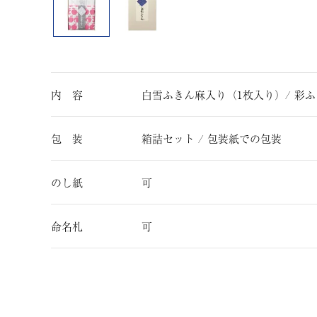
内 容
白雪ふきん麻入り（1枚入り）/ 彩ふ
包 装
箱詰セット / 包装紙での包装
のし紙
可
命名札
可