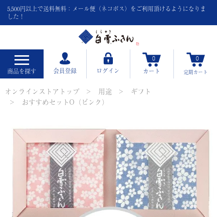
5,500円以上で送料無料：メール便（ネコポス）をご利用頂けるようになりま
した！
0
0
会員登録
ログイン
商品を探す
カート
定期
カート
オンラインストアトップ
用途
ギフト
おすすめセットO（ピンク）