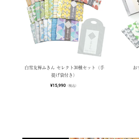
白雪友禅ふきん セレクト30種セット（手
お
提げ袋付き）
¥15,990
（税込）