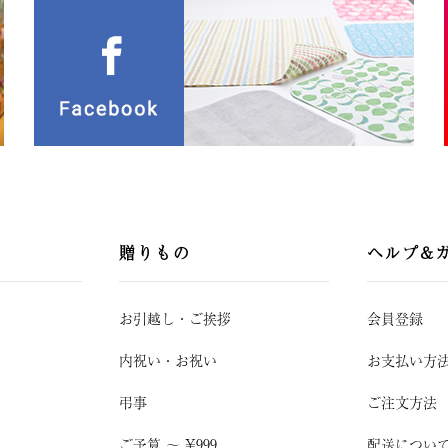
贈りもの
ヘルプ&
お引越し
・
ご挨拶
会員登録
内祝い・お祝い
お支払い方
弔事
ご注文方法
ご予算 〜 ¥999
配送につい