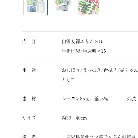
内 容
白雪友禅ふきん×15
手提げ袋/半透明×15
用 途
おしぼり/食器拭き/台拭き/赤ちゃ
として
素 材
レーヨン85％、綿15％ 外装
サイズ
約30×40cm
備 考
・鹿児島産サツマ芋でんぷん糊使用