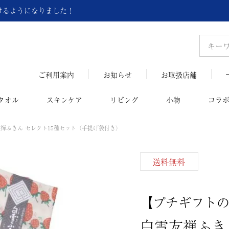
頂けるようになりました！
ご利用案内
お知らせ
お取扱店舗
タオル
スキンケア
リビング
小物
コラ
禅ふきん セレクト15種セット（手提げ袋付き）
送料無料
【プチギフト
白雪友禅ふき