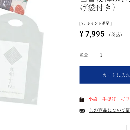
げ袋付き）
[
73
ポイント進呈 ]
¥
7,995
税込
カートに入
小袋・手提げ・ギフ
この商品について