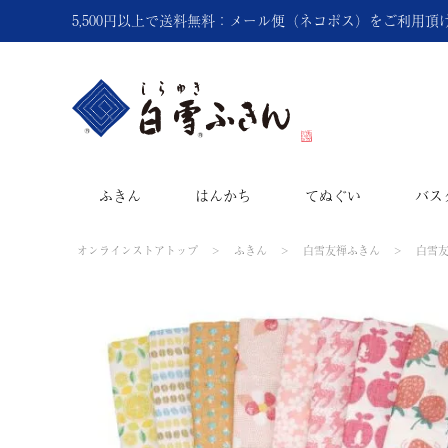
5,500円以上で送料無料：メール便（ネコポス）をご利用
ふきん
はんかち
てぬぐい
バス
オンラインストアトップ
ふきん
白雪友禅ふきん
白雪友