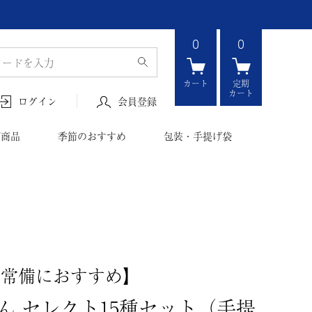
0
0
カート
定期
カート
会員登録
ログイン
ボ商品
季節のおすすめ
包装・手提げ袋
の常備におすすめ】
ん セレクト15種セット（手提