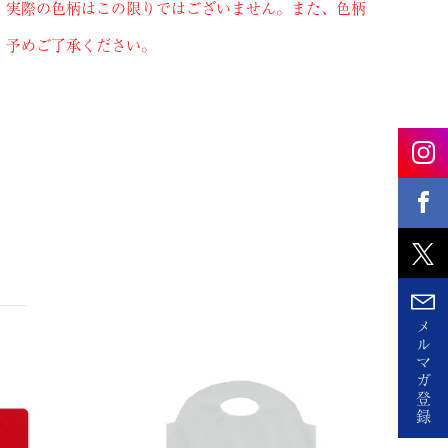
、実際の色柄はこの限りではございません。また、色柄
。予めご了承ください。
メ
ル
マ
ガ
登
録