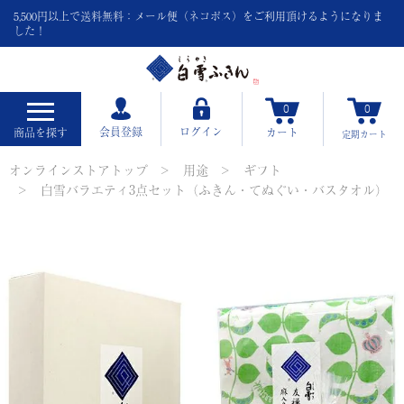
5,500円以上で送料無料：メール便（ネコポス）をご利用頂けるようになりま
した！
0
0
会員登録
ログイン
商品を探す
カート
定期
カート
オンラインストアトップ
用途
ギフト
白雪バラエティ3点セット（ふきん・てぬぐい・バスタオル）