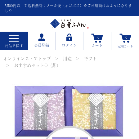
5,500円以上で送料無料：メール便（ネコポス）をご利用頂けるようになりま
した！
0
0
会員登録
ログイン
商品を探す
カート
定期
カート
オンラインストアトップ
用途
ギフト
おすすめセットO（紫）