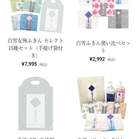
白雪友禅ふきん セレクト
白雪ふきん使い比べセッ
15種セット（手提げ袋付
ト
き）
¥2,992
（税込）
¥7,995
（税込）