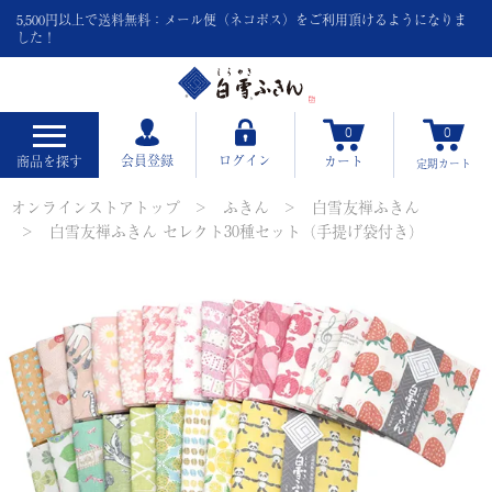
5,500円以上で送料無料：メール便（ネコポス）をご利用頂けるようになりま
した！
0
0
会員登録
ログイン
商品を探す
カート
定期
カート
オンラインストアトップ
ふきん
白雪友禅ふきん
白雪友禅ふきん セレクト30種セット（手提げ袋付き）