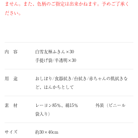
ません。また、色柄のご指定は出来かねます。予めご了承く
ださい。
内 容
白雪友禅ふきん×30
手提げ袋/半透明×30
用 途
おしぼり/食器拭き/台拭き/赤ちゃんの肌拭きな
ど、はんかちとして
素 材
レーヨン85％、綿15％ 外装（ビニール
袋入り）
サイズ
約30×40cm