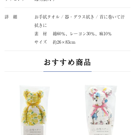
詳 細
お手拭タオル / 器・グラス拭き / 首に巻いて汗
拭きに
素 材 綿60％、レーヨン30％、麻10％
サイズ 約26×83cm
おすすめ商品