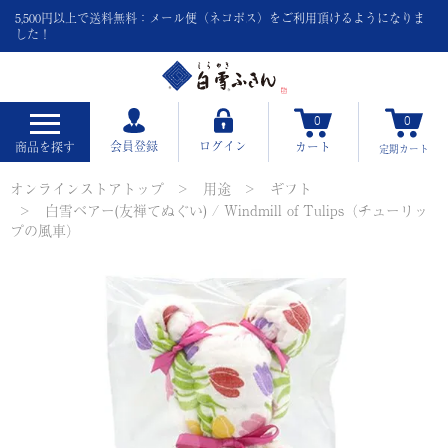
5,500円以上で送料無料：メール便（ネコポス）をご利用頂けるようになりま
した！
0
0
会員登録
ログイン
商品を探す
カート
定期
カート
オンラインストアトップ
用途
ギフト
白雪ベアー(友禅てぬぐい) / Windmill of Tulips（チューリッ
プの風車）