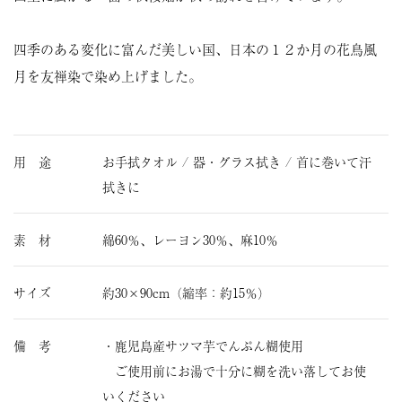
四季のある変化に富んだ美しい国、日本の１２か月の花鳥風
月を友禅染で染め上げました。
用 途
お手拭タオル / 器・グラス拭き / 首に巻いて汗
拭きに
素 材
綿60％、レーヨン30％、麻10％
サイズ
約30×90cm（縮率：約15％）
備 考
・鹿児島産サツマ芋でんぷん糊使用
ご使用前にお湯で十分に糊を洗い落してお使
いください