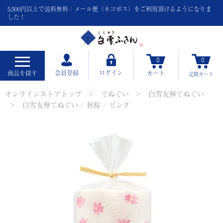
5,500円以上で送料無料：メール便（ネコポス）をご利用頂けるようになりま
した！
0
0
会員登録
ログイン
商品を探す
カート
定期
カート
オンラインストアトップ
てぬぐい
白雪友禅てぬぐい
白雪友禅てぬぐい / 秋桜 / ピンク