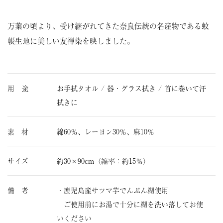
万葉の頃より、受け継がれてきた奈良伝統の名産物である蚊
帳生地に美しい友禅染を映しました。
用 途
お手拭タオル / 器・グラス拭き / 首に巻いて汗
拭きに
素 材
綿60％、レーヨン30％、麻10％
サイズ
約30×90cm（縮率：約15％）
備 考
・鹿児島産サツマ芋でんぷん糊使用
ご使用前にお湯で十分に糊を洗い落してお使
いください