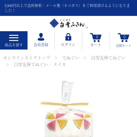
5,500円以上で送料無料：メール便（ネコポス）をご利用頂けるようになりま
した！
0
0
会員登録
ログイン
商品を探す
カート
定期
カート
オンラインストアトップ
てぬぐい
白雪友禅てぬぐい
白雪友禅てぬぐい / スイカ