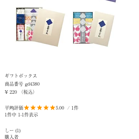
ギフトボックス
商品番号
gd4380
¥
220
税込
5.00
1
1
件中
1
-
1
件表示
しー
1
購入者