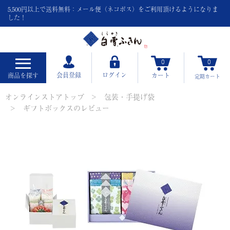
5,500円以上で送料無料：メール便（ネコポス）をご利用頂けるようになりま
した！
0
0
会員登録
ログイン
商品を探す
カート
定期
カート
オンラインストアトップ
包装・手提げ袋
ギフトボックスのレビュー