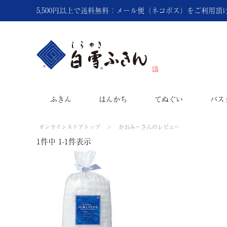
5,500円以上で送料無料：メール便（ネコポス）をご利用
ふきん
はんかち
てぬぐい
バス
オンラインストアトップ
かおみーさんのレビュー
1
件中
1
-
1
件表示