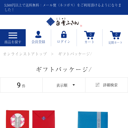
5,500円以上で送料無料：メール便（ネコポス）をご利用頂けるようになりま
した！
0
0
会員登録
ログイン
商品を探す
カート
定期
カート
オンラインストアトップ
ギフトパッケージ/
ギフトパッケージ/
9
並び替え
詳細検索